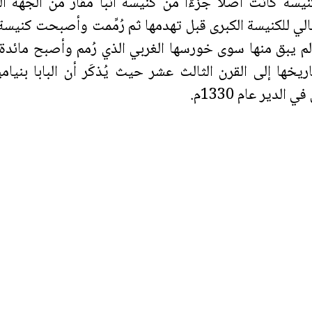
نيسة كانت أصلاً جزءًا من كنيسة أنبا مقار من الجهة ا
لي للكنيسة الكبرى قبل تهدمها ثم رُمِّمت وأصبحت كنيسة ق
م يبق منها سوى خورسها الغربي الذي رُمم وأصبح مائدة ا
 الدير عام 1330م.