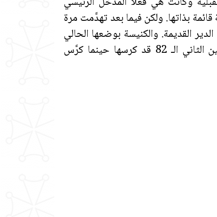
لقبلية وكانت هي فعلاً المدخل الرئيسي
ائمة بذاتها. ولكن فيما بعد تهدَّمت مرة
لدير القديمة. والكنيسة بوضعها الحالي
يرجع تاريخها إلى القرن الثالث عشر حيث يُذكَر أن البابا بنيامين الثاني الـ 82 قد كرسها حينما كرَّس