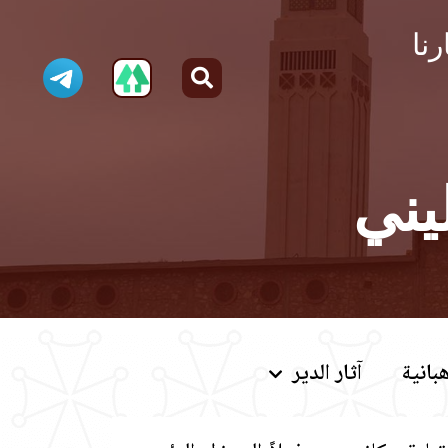
رنا
يني
بانية
آثار الدير