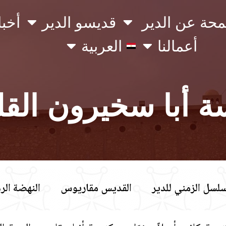
محة عن الدير
قديسو الدير
أخبا
أعمالنا
العربية
ة أبا سخيرون القل
سلسل الزمني للدير
القديس مقاريوس​
النهضة الره