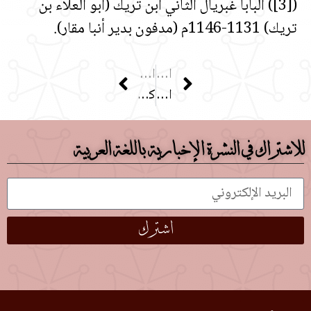
([3]) البابا غبريال الثاني ابن تريك (أبو العلاء بن
تريك) 1131-1146م (مدفون بدير أنبا مقار).
الصفحة السابقة
الصفحة التالية
القوس الأثري
كنيسة أنبا مقار الأثرية
للاشتراك في النشرة الإخبارية باللغة العربية
اشترك