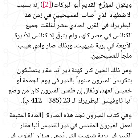
ويقول المؤرِّخ القديم أبو البركات
(
[2]
)
إنه بسبب
الاضطهاد الذي أصاب المسيحيين في زمن هذا
البطريرك في القرن الحادي عشر أُغلقت جميع
الكنائس في مصر كلها، ولم يتبقَّ إلا كنائس الأديرة
الأربعة في برية شيهيت، وبذلك صار وادي هبيب
ملجأً للمسيحيين.
ومن ذلك الحين كان كهنة دير أنبا مقار يتمسَّكون
بتكريس الميرون سنوياً بالدير في يوم الجمعة أو
خميس العهد، ويُقال إن طقس الميرون كان من وضع
أنبا ثاوفيلس البطريرك الـ 23 (385 – 412 م.).
وفي كتاب الميرون نجد هذه العبارة: [العادة المتبعة
لعمل الميرون المقدس في دير القديس أنبا مقار
الكبير في برية شيهيت التي تُدعى ميزان القلوب في