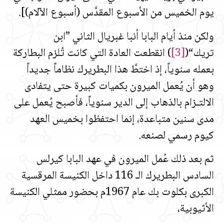
يوم الخميس من الأسبوع المقدَّس (أسبوع الآلام)].
ولكن منذ أيام البابا أنبا غبريال الثاني ”ابن
تريك“
(
[3]
)
انقطعت العادة التي كانت تُلزم البطاركة
بعمله سنوياً، إذ اختطَّ هذا البطريرك نظاماً جديداً
وهو أن يُعمل الميرون بكميات كبيرة حتى يتفادى
الالتـزام بالذهاب إلى الدير سنوياً، فأصبح يُعمل على
مدى سنين متباعدة، إنما احتفظوا بخميس العهد
كيوم رسمي لصنعه.
ثم بعد ذلك عُمل الميرون في عهد البابا كيرلس
السادس البطريرك الـ 116 داخل الكنيسة المرقسية
الكبرى بكلوت بك عام 1967م بحضور ممثلي الكنيسة
الأثيوبية،