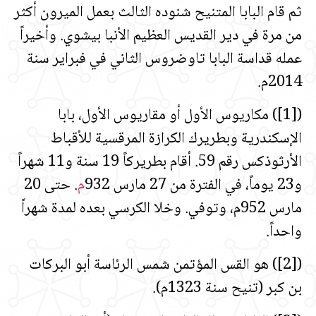
ثم قام البابا المتنيح شنوده الثالث بعمل الميرون أكثر
من مرة في دير القديس العظيم الأنبا بيشوي. وأخيراً
عمله قداسة البابا تاوضروس الثاني في فبراير سنة
2014م.
([1]) مكاريوس الأول أو مقاريوس الأول، بابا
الإسكندرية وبطريرك الكرازة المرقسية للأقباط
الأرثوذكس رقم 59. أقام بطريركاً 19 سنة و11 شهراً
و23 يوماً، في الفترة من 27 مارس 932
م
. حتى 20
مارس 952م، وتوفي. وخلا الكرسي بعده لمدة شهراً
واحداً.
([2]) هو القس المؤتمن شمس الرئاسة أبو البركات
بن كبر (تنيح سنة 1323م).