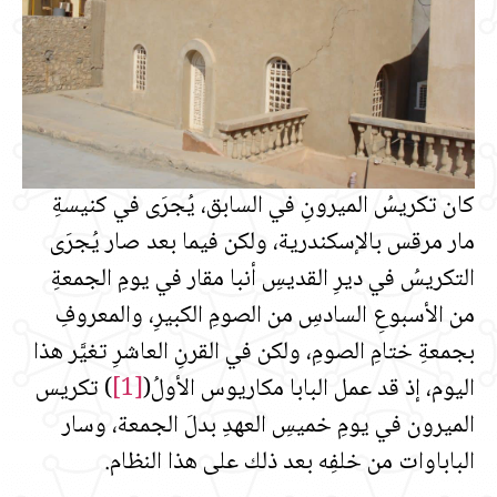
كان تكريسُ الميرونِ في السابق، يُجرَى في كنيسةِ
مار مرقس بالإسكندرية، ولكن فيما بعد صار يُجرَى
التكريسُ في ديرِ القديسِ أنبا مقار في يومِ الجمعةِ
من الأسبوعِ السادسِ من الصومِ الكبيرِ، والمعروفِ
بجمعةِ ختامِ الصومِ، ولكن في القرنِ العاشرِ تغيَّر هذا
اليوم، إذ قد عمل البابا مكاريوس الأولُ
(
[1]
)
تكريس
الميرون في يومِ خميسِ العهدِ بدلَ الجمعة، وسار
الباباوات من خلفِه بعد ذلك على هذا النظام.