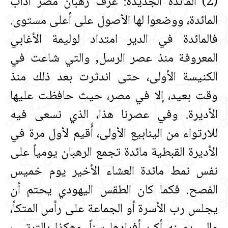
‏(‏2‏)‏ المائدة الجديدة‏:‏ عرف رهبان مصر آداب
المائدة، ووضعوا لها الأصول على أعلى مستوى‏.‏
فالمائدة في الدير امتداد لوليمة الأغابي
المعروفة منذ عصر الرسل, والتي شاعت في
الكنيسة الأولى، حتى اندثرت بعد ذلك منذ
وقت بعيد، إلا في مصر، حيث حافظت عليها
الأديرة‏.‏ وفي عصرنا هذا، الذي نسعى فيه
للارتواء من الينابيع الأولى، أُقيم لأول مرة في
الأديرة القبطية مائدة تجمع الرهبان يومياً على
نفس نمط مائدة العشاء الأخير يوم خميس
الفصح‏.‏ فكما كان الطقس اليهودي يحتم أن
يجلس رب الأسرة أو الجماعة على رأس المتكأ،