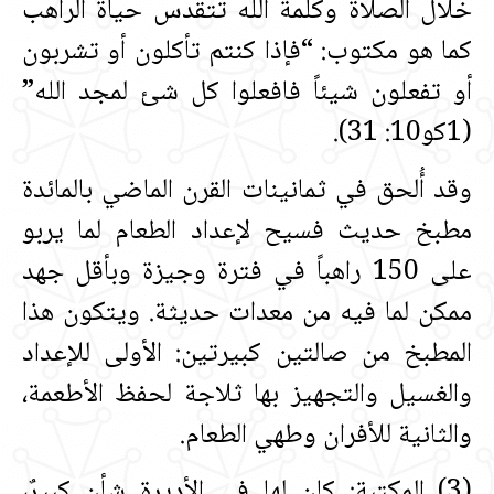
خلال الصلاة وكلمة الله تتقدس حياة الراهب
كما هو مكتوب‏:‏ “فإذا كنتم تأكلون أو تشربون
أو تفعلون شيئاً فافعلوا كل شئ لمجد الله”
‏(‏1كو10‏:‏ 31‏)‏‏.‏
وقد أُلحق في ثمانينات القرن الماضي بالمائدة
مطبخ حديث فسيح لإعداد الطعام لما يربو
على 150 راهباً في فترة وجيزة وبأقل جهد
ممكن لما فيه من معدات حديثة‏.‏ ويتكون هذا
المطبخ من صالتين كبيرتين‏:‏ الأولى للإعداد
والغسيل والتجهيز بها ثلاجة لحفظ الأطعمة،
والثانية للأفران وطهي الطعام‏.‏
‏(‏3‏)‏ المكتبة‏:‏ كان لها في الأديرة شأن كبيرٌ،