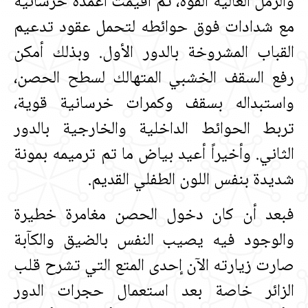
والرمل العالية القوة، ثم أقيمت أعمدة خرسانية
مع شدادات فوق حوائطه لتحمل عقود تدعيم
القباب المشروخة بالدور الأول‏.‏ وبذلك أمكن
رفع السقف الخشبي المتهالك لسطح الحصن،
واستبداله بسقف وكمرات خرسانية قوية،
تربط الحوائط الداخلية والخارجية بالدور
الثاني‏.‏ وأخيراً أعيد بياض ما تم ترميمه بمونة
شديدة بنفس اللون الطفلي القديم‏.‏
فبعد أن كان دخول الحصن مغامرة خطيرة
والوجود فيه يصيب النفس بالضيق والكآبة
صارت زيارته الآن إحدى المتع التي تشرح قلب
الزائر خاصة بعد استعمال حجرات الدور