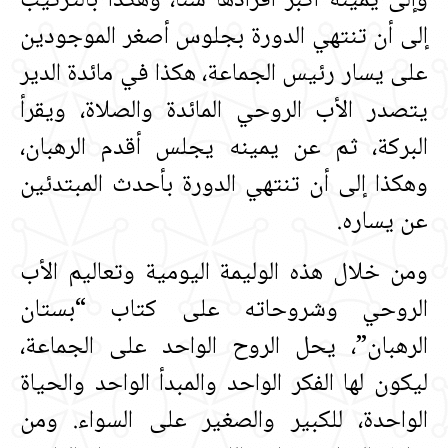
وإلى يمينه أكبر أفرادها سناً، وهكذا بالترتيب
إلى أن تنتهي الدورة بجلوس أصغر الموجودين
على يسار رئيس الجماعة، هكذا في مائدة الدير
يتصدر الأب الروحي المائدة والصلاة، ويقرأ
البركة، ثم عن يمينه يجلس أقدم الرهبان،
وهكذا إلى أن تنتهي الدورة بأحدث المبتدئين
عن يساره‏.‏
ومن خلال هذه الوليمة اليومية وتعاليم الأب
الروحي وشروحاته على كتاب “بستان
الرهبان”، يحل الروح الواحد على الجماعة،
ليكون لها الفكر الواحد والمبدأ الواحد والحياة
الواحدة، للكبير والصغير على السواء‏.‏ ومن