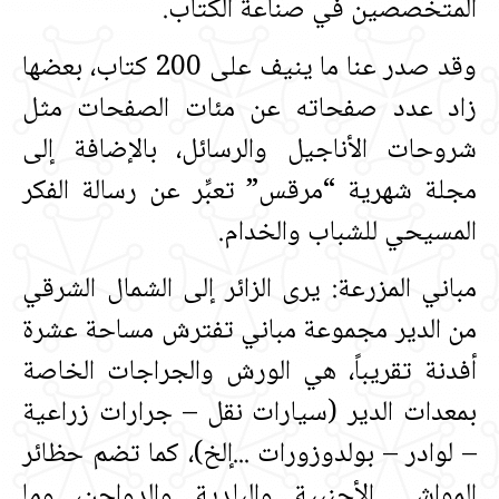
المتخصصين في صناعة الكتاب‏.‏
وقد صدر عنا ما ينيف على 200 كتاب، بعضها
زاد عدد صفحاته عن مئات الصفحات مثل
شروحات الأناجيل والرسائل، بالإضافة إلى
مجلة شهرية “مرقس” تعبِّر عن رسالة الفكر
المسيحي للشباب والخدام‏.‏
مباني المزرعة‏:‏ يرى الزائر إلى الشمال الشرقي
من الدير مجموعة مباني تفترش مساحة عشرة
أفدنة تقريباً، هي الورش والجراجات الخاصة
بمعدات الدير ‏(‏سيارات نقل – جرارات زراعية
– لوادر – بولدوزورات ‏.‏‏.‏‏.‏إلخ‏)‏، كما تضم حظائر
المواشي الأجنبية والبلدية والدواجن، وما