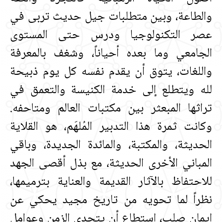
والطاعة، وبين متطلبات جيل حديث تربى في
عصر التكنولوجيا ودرس حتى المستوى
الجامعي وما بعده أحياناً، وشغف بالمعرفة
واللغات، يتوق أن يقدم نفسه كل يوم ذبيحة
لله ويتطلع إلى خدمة الكنيسة والتعمق في
تراثها المبعثر بين مكتبات العالم ومتاحفه‏.‏
وكانت ثمرة هذا التدبير المُلهَم، هو القلاية
الحديثة، والمكتبة، والمائدة الجديدة، وباقي
المباني الأخرى الحديثة، مع بذل أقصى الجهد
للاحتفاظ بالآثار القديمة والعناية بترميمها،
نظراً لما تحويه من تاريخ مجيد يحكي عن
إيمان صلب، استطاع أن يتحدى الزمن وعوامل