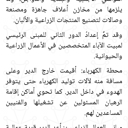
يلزمها من مخازن أعلاف جاهزة ومصنعة
وصالات لتصنيع المنتجات الزراعية والألبان‏.‏
وقد تمَّ إعدادُ الدور الثاني للمبنى الرئيسي
لمبيت الآباء المتخصصين في الأعمال الزراعية
والحيوانية‏.‏
محطة الكهرباء:‏ أقيمت خارج الدير وعلى
مسافة منه لآلات توليد الكهرباء حتى يتوفر
الهدوء في داخل الدير‏.‏ كما تحوي أماكن إقامة
الرهبان المسئولين عن تشغيلها والفنيين
المساعدين لهم‏.‏
مباني العمال الزراعيين‏:‏ أعد الدير قرية عمالية