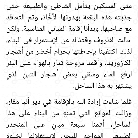
متى المسكين يتأمل الشاطئ والطبيعة حتى
جذبته هذه البقعة بهدوئها الأخَّاذ، وتم التعاقد
مع صاحبها، وبدأنا إقامة المباني المناسبة‏.‏ ولكن
حالت الظروف وقتذاك عن الإستمرار في البناء،
لذلك اكتفينا بإحاطتها بحزام أخضر من أشجار
الكازورينا، وأقمنا مروحة تدار بالهواء على البئر
لرفع الماء وسقي بعض أشجار التين الذي
يشتهر به هذا الساحل‏.‏
فلما شاءت إرادة الله بالإقامة في دير أنبا مقار،
وزالت الموانع التي تمنع من البناء على هذا
الساحل، أقمنا سبعة مبانٍ على المنحدر
الطبيعي المواجه للبحر، لاستغلالها لخلوة