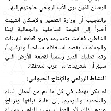
الرهبان الذين يرى الأب الروحي حاجتهم إليها‏.‏
والعجيب أن وزارة التعمير والإسكان انتبهت
أخيراً إلى القيمة الساحلية والجمالية لهذا
الشاطئ، فقامت بتقسيمه وبيع قطعه للهيئات
والجماعات بقصد استغلاله سياحياً وترفيهياً،
وتم تمليك الدير رسمياً لقطعة الأرض التي
سبق أن اشتريناها من عرب المنطقة‏.‏
النشاط الزراعي والإنتاج الحيواني‏:‏
لم نكن نهدف في كل ما تم من أعمال البناء
والتجديد والترميم، إلى غاية نبلغها ونرتاح
عندها، ذلك لأن العمل بالنسبة للراهب وسيلة