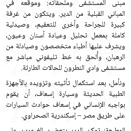
مبنى المستشفى وملحقاته‏:‏ وموقعه في
المباني القبلية من الدير‏.‏ ويتكون من غرفة
كبيرة للجراحة وأخرى للتعقيم، وصيدلية
كاملة بمعمل تحليل وعيادة أسنان وعيون،
ويشرف عليها أطباء متخصصون وصيادلة من
الرهبان، وأُلحق به خط تليفوني مباشر مع
مستشفى وادي النطرون للحالات الطارئة‏.‏
ونأمل، بعد استكمال تأثيثه وتزويده بالأجهزة
الطبية الحديثة وسيارة إسعاف، أن يقوم
بواجبه الإنساني في إسعاف حوادث السيارات
على طريق مصر – إسكندرية الصحراوي‏.‏
المطبعة‏:‏ تمكن الدير بتعضيد الغيورين على