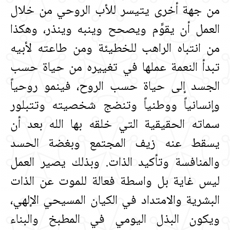
من جهة أخرى يتيسر للأب الروحي من خلال
العمل أن يقوِّم ويصحح وينبه وينذر، وهكذا
من انتباه الراهب للخطيئة ومن طاعته لأبيه
تبدأ النعمة عملها في تغييره من حياة حسب
الجسد إلى حياة حسب الروح، فينمو روحياً
وإنسانياً ووطنياً وتنضج شخصيته وتتبلور
سماته الحقيقية التي خلقه بها الله بعد أن
يسقط عنه زيف المجتمع وبغضة الحسد
والمنافسة وتأكيد الذات‏.‏ وبذلك يصير العمل
ليس غاية بل واسطة فعالة للموت عن الذات
البشرية والامتداد في الكيان المسيحي الإلهي،
ويكون البذل اليومي في المطبخ والبناء