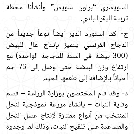
السويسري “براون سويس” وأنشأنا محطة
تربية للبقر البلدي‏.‏
ج‏-‏ كما استورد الدير أيضاً نوعاً جديداً من
الدجاج الفرنسي يتميز بإنتاج عال للبيض
‏(‏300 بيضة في السنة للدجاجة الواحدة‏)‏ مع
ارتفاع وزن البيضة حتى وصل إلى 75 جم
أحياناً بالإضافة إلى طعمها الجيد‏.‏
د‏-‏ وقد قام المختصون بوزارة الزراعة – قسم
وقاية النبات – بإنشاء مزرعة نموذجية لنحل
المنتخب من أنواع ممتازة لإنتاج عسل النحل
والمساعدة على تلقيح النبات، وذلك لما وجدوه