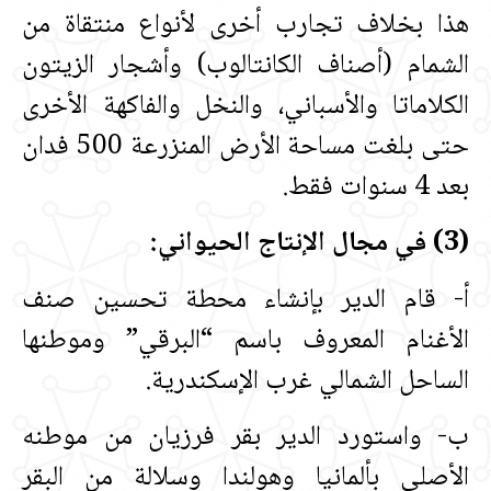
هذا بخلاف تجارب أخرى لأنواع منتقاة من
الشمام ‏(‏أصناف الكانتالوب‏)‏ وأشجار الزيتون
الكلاماتا والأسباني، والنخل والفاكهة الأخرى
حتى بلغت مساحة الأرض المنزرعة 500 فدان
بعد 4 سنوات فقط‏.‏
‏(‏3‏)‏ في مجال الإنتاج الحيواني‏:‏
أ‏-‏ قام الدير بإنشاء محطة تحسين صنف
الأغنام المعروف باسم “البرقي” وموطنها
الساحل الشمالي غرب الإسكندرية‏.‏
ب‏-‏ واستورد الدير بقر فرزيان من موطنه
الأصلي بألمانيا وهولندا وسلالة من البقر