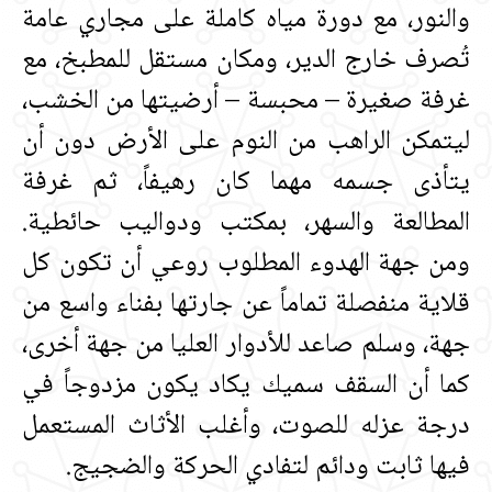
والنور، مع دورة مياه كاملة على مجاري عامة
تُصرف خارج الدير، ومكان مستقل للمطبخ، مع
غرفة صغيرة – محبسة – أرضيتها من الخشب،
ليتمكن الراهب من النوم على الأرض دون أن
يتأذى جسمه مهما كان رهيفاً، ثم غرفة
المطالعة والسهر، بمكتب ودواليب حائطية‏.‏
ومن جهة الهدوء المطلوب روعي أن تكون كل
قلاية منفصلة تماماً عن جارتها بفناء واسع من
جهة، وسلم صاعد للأدوار العليا من جهة أخرى،
كما أن السقف سميك يكاد يكون مزدوجاً في
درجة عزله للصوت، وأغلب الأثاث المستعمل
فيها ثابت ودائم لتفادي الحركة والضجيج‏.‏