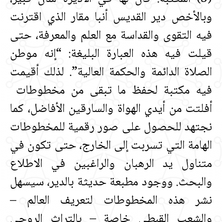
وبالأخص دير القديس أنبا مقار الذي اقترنت
فيه التقوى والقداسة مع العلم والمعرفة، حتى
قيلت فيه هذه العبارة البليغة‏:‏ “إنه موطن
الصلاة الدائمة والحكمة العالية”‏.‏ لذلك أقيمت
فيه مكتبة لحفظ ما تبقى من مخطوطات ‏
أفلتت من أيدي الهواة والسارقين الأفاضل، كما
نجتهد للحصول على صور رقمية للمخطوطات
الهامة التي تسربت إلى الخارج، حتى تكون في
متناول يد الرهبان والراغبين في الاطلاع
والبحث‏.‏ ووجود مطبعة حديثة بالدير، سيسهل
نشر هذه المخطوطات لتعريف العالم –
والشعب القبطي خاصة – بالتراث الروحي