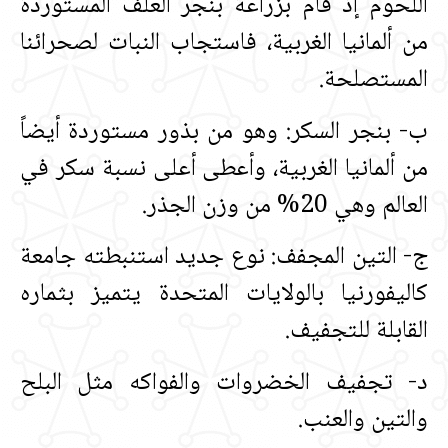
اللحوم إذ قام بزراعة بنجر العلف المستوردة
من ألمانيا الغربية، فاستجاب النبات لصحرائنا
المستصلحة‏.‏
ب‏-‏ بنجر السكر‏:‏ وهو من بذور مستوردة أيضاً
من ألمانيا الغربية، وأعطى أعلى نسبة سكر في
العالم وهي 20% من وزن الجذر‏.‏
ج‏-‏ التين المجفف‏:‏ نوع جديد استنبطته جامعة
كاليفورنيا بالولايات المتحدة يتميز بثماره
القابلة للتجفيف‏.‏
د‏-‏ تجفيف الخضروات والفواكه مثل البلح
والتين والعنب‏.‏