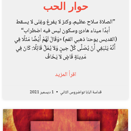
حوار الحب
”الصلاة سلاح عظيم، وكنز لا يفرغ وغِنَى لا يسقط
أبدًا ميناء هادئ وسكون ليس فيه اضطراب“
(القديس يوحنا ذهبي الفم) «وَقَالَ لَهُمْ أَيْضًا مَثَلًا فِي
أَنَّهُ يَنْبَغِي أَنْ يُصَلَّى كُلَّ حِينٍ وَلاَ يُمَلَّ قَائِلًا: كَانَ فِي
مَدِينَةٍ قَاضٍ لاَ يَخَافُ
اقرأ المزيد
قداسة البابا تواضروس الثاني
1 ديسمبر 2021