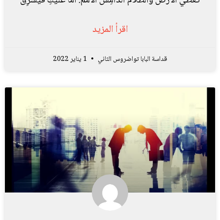
تُغَطِّي الأَرْضَ وَالظَّلاَمُ الدَّامِسُ الأُمَمَ. أَمَّا عَلَيْكِ فَيُشْرِقُ
اقرأ المزيد
قداسة البابا تواضروس الثاني
1 يناير 2022