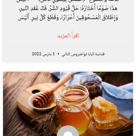
هذَا صَوْمًا أَخْتَارُهُ: حَلَّ قُيُودِ الشَّرِّ. فَكَّ عُقَدِ النِّيرِ،
وَإِطْلاَقَ الْمَسْحُوقِينَ أَحْرَارًا، وَقَطْعَ كُلِّ نِيرٍ. أَلَيْسَ
اقرأ المزيد
قداسة البابا تواضروس الثاني
1 مارس 2022