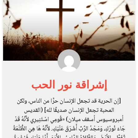
إشراقة نور الحب
[إن الحرية قد تجعل الإنسان حرًّا من الناس، ولكن
المحبة تجعل الإنسان صديقًا لله] (القديس
أمبروسيوس أسقف ميلان) «قُومِي اسْتَنِيرِي لأَنَّهُ قَدْ
جَاءَ نُورُكِ، وَمَجْدُ الرَّبِّ أَشْرَقَ عَلَيْكِ. لأَنَّهُ هَا هِيَ الظُّلْمَةُ