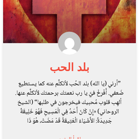
بلد الحب
”أرني (يا الله) بلد الحُب لأتكلَّم عنه كما يستطيع
ضَعفي. أَفْرِخْ فيَّ يا رب نعمتك برحمتك لأتكلَّم عنها.
ألهِب قلوب مُحبيك فيخرجون في طلبها“ (الشيخ
الروحاني) «إِنْ كَانَ أَحَدٌ فِي الْمَسِيحِ فَهُوَ خَلِيقَةٌ
جَدِيدَةٌ: الأَشْيَاءُ الْعَتِيقَةُ قَدْ مَضَتْ، هُوَ ذَا