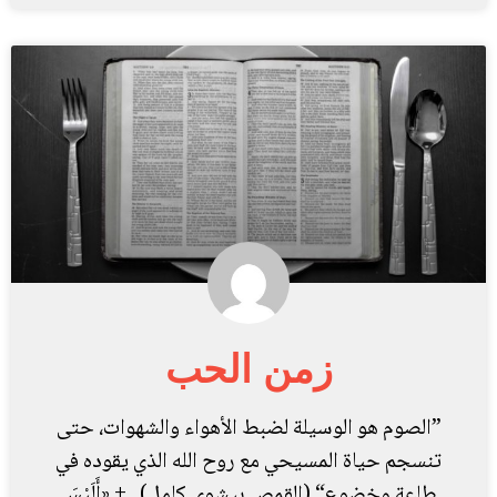
زمن الحب
”الصوم هو الوسيلة لضبط الأهواء والشهوات، حتى
تنسجم حياة المسيحي مع روح الله الذي يقوده في
طاعة وخضوع“ (القمص بيشوي كامل) + «أَلَيْسَ