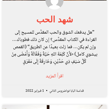
شهد الحب
”هل يدفعك الشوق والحب المقدَّس للمسيح إلى
القراءة في الكتاب المقدَّس؟ إن كان ذلك فطوباك…
وإن لم يكن… فما زلت بعيدًا عن الطريق“ (القمص
بيشوي كامل) «لأَنَّ كَلِمَةَ اللهِ حَيَّةٌ وَفَعَّالَةٌ وَأَمْضَى مِنْ
كُلِّ سَيْفٍ ذِي حَدَّيْنِ، وَخَارِقَةٌ إِلَى مَفْرَقِ
اقرأ المزيد
قداسة البابا تواضروس الثاني
1 فبراير 2022