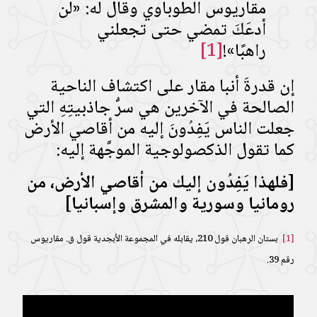
مقاريوس الطوباوي وقال له: «لن
أدعَكَ تمضي حتى تجعلني
راهبًا»!
[1]
إن قدرةَ أنبا مقار على اكتشاف الناحية
الصالحة في الآخرين هي سرُّ جاذبيتِهِ التي
جعلت الناس يَفِدُونَ إليه من أقاصي الأرض
كما تقول الذكصولوجية الموجَّهة إليه:
[
فلهذا يَفِدُون إليك من أقاصي الأرض، من
رومانيا وسورية والمشرق وإسبانيا
]
[1]
بستان الرهبان قول 210، يقابله في المجموعة الأبجدية قول ق. مقاريوس
رقم 39.