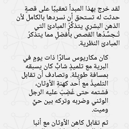
لقد خرج بهذا المبدأ تعقيبًا على قصةٍ
حدثت له تستحق أن نسردها بالكامل لأن
الذهن البشري يتذكَّرُ المبادئَ التي
تُـجسِّدُها القصص بأفضلِ مما يتذكرُ
المبادئ النظرية.
كان مكاريوس سائرًا ذات يومٍ في
البرية مع تلميذٍ شابٍّ كان يسبقه
بمسافة طويلة. وتصادف أن تقابل
التلميذُ مع أحد كهنةِ الأوثان،
فشتمه حتى غَضِبَ عليه الرجل
الوثني وضربه وتركه بين حيٍّ
وميت.
ثم تقابل كاهن الأوثان مع أنبا