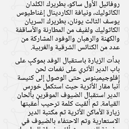
روفائيل الأول ساكو، بطريرك الكلدان
الكاثوليك، ونيافة الكاردينال إغناطيوس
يوسف الثالث يونان، بطريرك السريان
الكاثوليك ولفيف من المطارنة والأساقفة
والكهنة والرهبان والوفود المشاركة من
عدد من الكنائس الشرقية والغربية.
بدأت الزيارة باستقبال الوفد بموكبٍ على
باب الدير الأثري على نغمات لحن
إفلوجيمينوس حتى الوصول إلى كنيسة
أنبا مقار الأثرية حيث استكمل خورس
الدير استقبال الضيوف الموقرين بألحان
القيامة. ثم ألقيت كلمة ترحيب أعقبتها
زيارة الأماكن الأثرية ثم مكتبة الدير
الاستعارية وتم الاحتفاء بالضيوف في