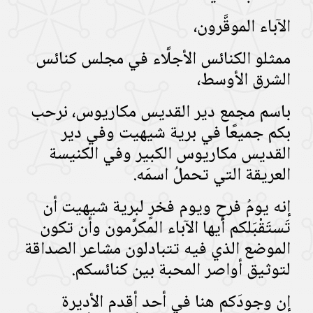
الآباء الموقَّرون،
ممثلو الكنائس الأجلَّاء في مجلس كنائس
الشرق الأوسط،
باسم مجمع دير القديس مكاريوس، نرحب
بكم جميعًا في برية شيهيت وفي دير
القديس مكاريوس الكبير وفي الكنيسة
العريقة التي تحملُ اسمَه.
إنه يومُ فرحٍ ويوم فخرٍ لبرية شيهيت أن
تَستَقْبَلكم أيها الآباء المكرَّمون وأن تكون
الموضع الذي فيه تتبادلون مشاعر الصداقة
لتوثيق أواصر المحبة بين كنائسكم.
إن وجودَكم هنا في أحد أقدم الأديرة