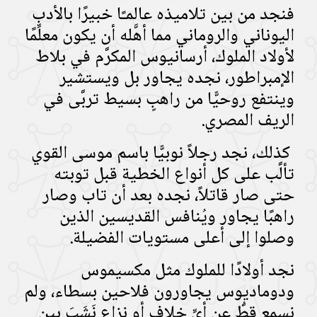
فنجد من بين تلاميذه عالمـًا خبيرًا بالأدب
اليوناني والروماني مما أهَّله أن يكون معلِّمًا
لأولاد الملوك، أرسانيوس المكرَّم في بلاط
الإمبراطور، نجده يجاور بل ويستشير
وينتفع روحيًّا من راهبٍ بسيط تربَّى في
الريف المصري.
كذلك، نجد رجلاً نوبيًّا باسم موسى القوي
تألَّب على كل أنواع الخطية قبل توبته
حتى صار قاتلاً، نجده بعد أن تاب وصار
راهبًا يجاور ويُنافس القديسين الذين
وصلوا إلى أعلى مستويات الفضيلة.
نجد أولادًا للملوك مثل مكسيموس
ودوماديوس يجاورون فلاحين بسطاء، ولم
نسمع قطُّ عن أيِّ خلافٍ أو نزاعٍ نَشَبَ بين