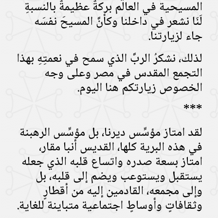
المسيحية في العالم بركةٌ عظيمةٌ بالنسبةِ
لَنَا نشعر في داخلنا وكأنَّ المسيحَ نفسَه
جاء لزيارتنا.
لذلك، نشكرُ الربَّ الذي سمح في نعمتِهِ بهذا
التجمع المقدس في مصر وعلى وجه
الخصوص زيارتكم هنا اليوم.
***
لقد امتاز مؤسِّس ديرنا، بل مؤسِّس الرهبنة
في هذه البرية كلها، القديس أنبا مقار،
امتاز بسعة صدره واتساع قلبه الذي جعله
يستقبل ويستوعب ويضم إلى قلبه، بل
وإلى مجمعه، القادمين إليه من أقطارٍ
وثقافاتٍ وأوساطٍ اجتماعية متباينة للغاية.