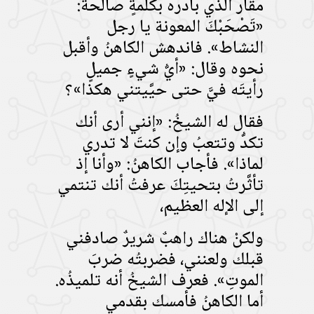
مقار الذي بادره بكلمةٍ صالحة:
«تَصْحَبْكَ المعونة يا رجل
النشاط». فاندهش الكاهنُ وأقبل
نحوه وقال: «أيُّ شيءٍ جميلٍ
رأيتَه فيَّ حتى حيَّيتني هكذا»؟
فقال له الشيخُ: «إنني أرى أنك
تكدُّ وتتعبُ وإن كنتَ لا تدري
لماذا». فأجاب الكاهنُ: «وأنا إذ
تأثَّرتُ بتحيتِكَ عرفتُ أنك تنتمي
إلى الإله العظيم،
ولكنْ هناك راهبٌ شريرٌ صادفني
قبلك ولعنني، فضربتُه ضربَ
الموتِ». فعرف الشيخُ أنه تلميذُه.
أما الكاهنُ فأمسك بقدمي