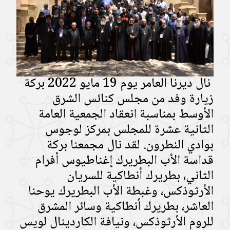
نال ديرنا العامر يوم 19 مايو 2022 بركة
زيارة وفد من مجلس كنائس الشرق
الأوسط بمناسبة انعقاد الجمعية العامة
الثانية عشرة للمجلس بمركز لوجوس
بوادي النطرون. لقد نال مجمعنا بركة
قداسة الأب البطريرك إغناطيوس أفرام
الثاني، بطريرك أنطاكية للسريان
الأرثوذكس، وغبطة الأب البطريرك يوحنا
العاشر، بطريرك أنطاكية وسائر المشرق
للروم الأرثوذكس، ونيافة الكاردينال لويس