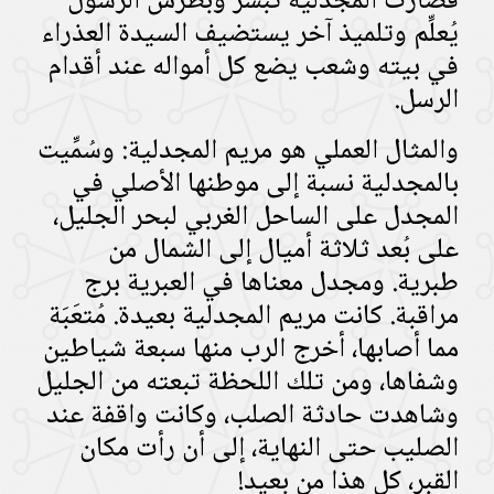
فصارت المجدلية تبشِّر وبطرس الرسول
يُعلِّم وتلميذ آخر يستضيف السيدة العذراء
في بيته وشعب يضع كل أمواله عند أقدام
الرسل.
والمثال العملي هو مريم المجدلية: وسُمِّيت
بالمجدلية نسبة إلى موطنها الأصلي في
المجدل على الساحل الغربي لبحر الجليل،
على بُعد ثلاثة أميال إلى الشمال من
طبرية. ومجدل معناها في العبرية برج
مراقبة. كانت مريم المجدلية بعيدة. مُتعَبَة
مما أصابها، أخرج الرب منها سبعة شياطين
وشفاها، ومن تلك اللحظة تبعته من الجليل
وشاهدت حادثة الصلب، وكانت واقفة عند
الصليب حتى النهاية، إلى أن رأت مكان
القبر، كل هذا من بعيد!