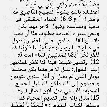
فِضَّةٌ وَلَا ذَهَبٌ، وَلكِنِ الَّذِي لِي فَإِيَّاهُ
أُعْطِيكَ: بِاسْمِ يَسُوعَ الْمَسِيحِ النَّاصِرِيِّ قُمْ
وَامْشِ!» (أع 3: 6). العطاء الحقيقي هو
محبة ومساعدة وقبول الآخر مهما يكن
ونحن سفراء القيامة مطلوب منَّا أن نحيا
باتساع القلب والذي يعني:
الغفران:
نقول
في صلواتنا اليومية: «وَاغْفِرْ لَنَا ذُنُوبَنَا كَمَا
نَغْفِرُ نَحْنُ أَيْضًا لِلْمُذْنِبِينَ إِلَيْنَا» (مت 6:
12). وتصير طبيعة فينا أننا نغفر للمذنبين
إلينا.
القبول:
نقبل الآخر مهما يكن مختلفًا.
يونان النبي لم يقبل أن أهل نينوى يتوبون
ويعودون إلى الله ولكن الله قبل الجميع.
المحبة:
الآب في مَثَل الابن الضال (لوقا
15) مثال رائع على تقديم المحبة، كما
وصفها الكتاب المقدَّس: «الْمَحَبَّةُ لاَ تَسْقُطُ