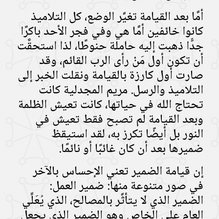
أمَّا بعد القيامة تغيَّر الوضع، كل التلاميذ
كانوا خائفين أمَّا هي وفي فجر الأحد باكرًا
جدًّا ذهبت إليه حاملة حنوطًا، لذا استحقَّت
أن تكون أول مَنْ رأى الرب القائم، وقد
صارت أول كارزة بالقيامة ونقلت الخبر إلى
التلاميذ والرسل. مريم المجدلية كانت
تحتاج الله في حياتها، كانت تعيش الظلمة
وبعد القيامة لم تصبح فقط تعيش في
النور بل أيضًا تكرز به، لقد استيقظ
ضميرها بعد أن كان غائبًا أو نائمًا.
إن قيامة الضمير تعني الإحساس بالآخر
في صور متنوعة منها: ضمير العمل:
الضمير الذي لا يتأثَّر بالمصالح، الذي يُعَلِّي
العام على الخاص وهو الضمير الذي يجعل