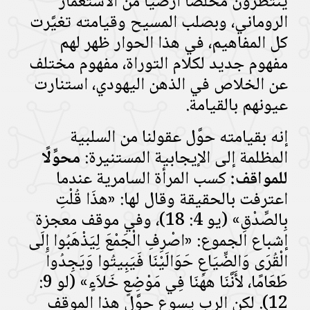
ينتظرون مخلِّصًا أرضيًّا من الاستعمار
الروماني، وبصلب المسيح وقيامته تغيَّرت
كل المفاهيم، في هذا الحوار ظهر لهم
مفهوم جديد لكلام التوراة، مفهوم مختلف
عن الخلاص في الذهن اليهودي، استنارت
عيونهم بالقيامة.
إنه بقيامته حوَّل عقولنا من السلبية
المظلمة إلى الإيجابية المستنيرة:
محوِّلًا
للمواقف:
كسب المرأة السامرية عندما
اعترفت بالحقيقة وقال لها: «هذَا قُلْتِ
بِالصِّدْقِ» (يو 4: 18)، وفي موقف معجزة
إشباع الجموع: «اصْرِفِ الْجَمْعَ لِيَذْهَبُوا إِلَى
الْقُرَى وَالضِّيَاعِ حَوَالَيْنَا فَيَبِيتُوا وَيَجِدُوا
طَعَامًا، لأَنَّنَا ههُنَا فِي مَوْضِعٍ خَلاَءٍ» (لو 9:
12). لكن الرب يسوع حوَّل هذا الموقف