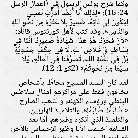
وكما شرح بولس الرسول في (أعمال الرسل
24: 16): «لِذلِكَ أَنَا أَيْضًا أُدَرِّبُ نَفْسِي
لِيَكُونَ لِي دَائِمًا ضَمِيرٌ بِلاَ عَثْرَةٍ مِنْ نَحْوِ اللهِ
وَالنَّاسِ». وقد كتب لأهل كورنثوس قائلًا:
«لأَنَّ فَخْرَنَا هُوَ هذَا: شَهَادَةُ ضَمِيرِنَا أَنَّنَا فِي
بَسَاطَةٍ وَإِخْلاَصِ اللهِ، لَا فِي حِكْمَةٍ جَسَدِيَّةٍ
بَلْ فِي نِعْمَةِ اللهِ، تَصَرَّفْنَا فِي الْعَالَمِ، وَلَا
سِيَّمَا مِنْ نَحْوِكُمْ» (2كو 1: 12).
لقد كان السيد المسيح محاطًا بأشخاص
يخافون فقط على مراكزهم أمثال بيلاطس
البنطي ورؤساء الكهنة، والشعب الصارخ
«اصْلِبْهُ! اصْلِبْهُ!»، والتلاميذ الهاربين،
والتلميذ الذي أنكره وغيرهم. أمَّا بعد
القيامة اختفت الأنا وظهر الإحساس بالآخر: