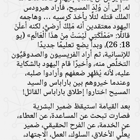
له. إلى أن وُلِدَ المسيح، فأراد هيرودس
الملك قتله لئلَّا يأخذ كرسيه … وهاجمه
اليهود معتقدين أنه مَلِكٌ أرضيٌّ، لكنه أعلَنَ
قائلًا: «مَمْلَكَتِي لَيْسَتْ مِنْ هذَا الْعَالَمِ» (يو
18: 26)، وبدأ يضع تعليمًا جديدًا
للإنسانية، ثم أراد الفريسيون والصدوقيُّون
التخلُّص منه، وأخيرًا قام اليهود بالشكاية
عليه، لأنه يُظهِر ضعفهم وأرادوا صلبه،
وعندما خيروهم بين باراباس والسيد
المسيح اختاروا إطلاق باراباس القاتل!
بعد القيامة استيقظ ضمير البشرية
فصارت تبحث عن المساعدة، عن العطاء،
عن الخدمة، عن الفرح الحقيقي، ضمير
يعلِّي الأخلاق، السلوك، العمل، الاجتهاد،