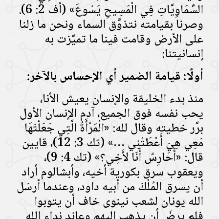
السَّمَاوِيَّاتِ فِي الْمَسِيحِ يَسُوعَ» (أف 2: 6).
وصرنا بقيامته نتذوَّق السماء ونحن ما زلنا
على الأرض وقامت فينا ما تميَّزت به
إنسانيتنا:
أولًا: قيامة الضمير أي الإحساس بالآخر:
منذ بدء الخليقة والإنسان يعيش الأنا،
يحب نفسه فوق الجميع، آدم الإنسان الأول
برَّر خطيته وقال لله: «الْمَرْأَةُ الَّتِي جَعَلْتَهَا
مَعِي هِيَ أَعْطَتْنِي …» (تك 3: 12)، قايين
قال: «أَحَارِسٌ أَنَا لأَخِي؟» (تك 4: 9)،
ويعقوب سرق بكورية أخيه، وأبشالوم أراد
أن يسرق المُلْكَ من أبيه داود، وعندما أرسَل
الله يونان لشعب نينوى خاف أن يتوبوا
فلم يرضَ أن يذهب إليهم وعاند نداء الله