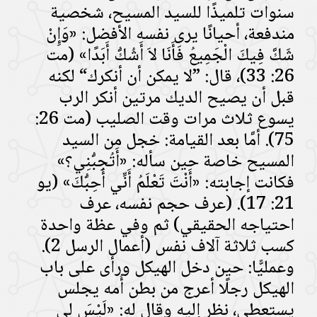
سنوات تلميذًا للسيد المسيح، شخصية
مندفعة، أحيانًا يرى نفسه الأفضل: «وَإِنْ
شَكَّ فِيكَ الْجَمِيعُ فَأَنَا لاَ أَشُكُّ أَبَدًا» (مت
26: 33)، قال: ”لا يمكن أن أنكرك“ لكنه
قبل أن يصيح الديك مرتين أنكر الرب
يسوع ثلاث مرات وقت الصليب (مت 26:
75). أمَّا بعد القيامة: خجل من السيد
المسيح خاصة حين سأله: «أَتُحِبُّنِي؟»
فكانت إجابته: «أَنْتَ تَعْلَمُ أَنِّي أُحِبُّكَ» (يو
21: 17). (عرف حجم نفسه، عرف
احتياجه الحقيقي) ثم وفي عظة واحدة
كسب ثلاثة آلاف نفس (أعمال الرسل 2).
وعمليًّا: حين دخل الهيكل ورأى على باب
الهيكل رجلًا أعرج من بطن أُمه يجلس
يستعطي، نظر إليه وقال له: «لَيْسَ لِي