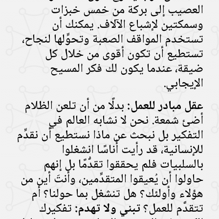
العصيب إلى بركة من خمس خبزات
وسمكتين لإشباع الآلاف. يمكنك أن
تستخدم المواقف الصعبة وتحوِّلها لنجاح،
تستطيع أن تكون أقوى من خلال كل
ضيقة، عندما يكون لك فكر المسيح
الإيجابي.
عقل مبادر للعمل:
بدلًا من أن تلعن الظلام
أضئ شمعة. نحن لا نشابه العالم في
التفكير بل نبحث عن ماذا نستطيع أن نقدِّم
للإنسانية، قد رأيت أُناسًا انشغلوا
بالسلبيات فلم يحققوا تقدُّمًا بل إنهم
حاولوا أن يُعيقوا المتقدِّمين، وأنتَ أين من
هؤلاء وأولئك؟ هل تنشغل بما حولنا؟ أم
تتقدَّم للعمل؟
تبني ولا تهدم:
تفكيرك