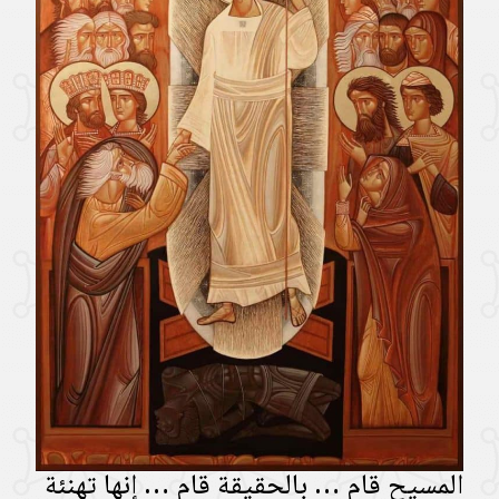
المسيح قام … بالحقيقة قام … إنها تهنئة