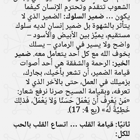
الشعوب تتقدَّم وتحترم الإنسان كيفما
يكون …
ضمير السلوك:
الضمير الذي لا
يتأثر بالشهوة بل ضمير إنسانٍ لديه سلوك
مستقيم، يميِّز بين الأبيض والأسود –
واضح ولا يسير في الرمادي – يسلك
بخوف الله مع كل أحد يتعامل معه.
ضمير
الخير:
الرحمة والشفقة هي أحد أصوات
قيامة الضمير، أن تشعر بأخيك، بجارك،
بزميلك في العمل، حتى بالآخر الذي لا
تعرفه، وبقيامة المسيح صرنا نرفع شعار:
«مَنْ يَعْرِفُ أَنْ يَعْمَلَ حَسَنًا وَلاَ يَعْمَلُ، فَذلِكَ
خَطِيَّةٌ لَهُ» (يع 4: 17).
ثانيًا: قيامة القلب … اتساع القلب بالحب
للكل: