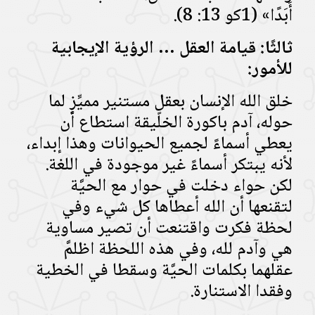
أَبَدًا» (1كو 13: 8).
ثالثًا: قيامة العقل … الرؤية الإيجابية
للأمور:
خلق الله الإنسان بعقلٍ مستنير مميِّزٍ لما
حوله، آدم باكورة الخليقة استطاع أن
يعطي أسماءً لجميع الحيوانات وهذا إبداء،
لأنه يبتكر أسماءً غير موجودة في اللغة.
لكن حواء دخلت في حوار مع الحيَّة
لتقنعها أن الله أعطاها كل شيء وفي
لحظة فكرت واقتنعت أن تصير مساوية
هي وآدم لله، وفي هذه اللحظة اظلمَّ
عقلهما بكلمات الحيَّة وسقطا في الخطية
وفقدا الاستنارة.