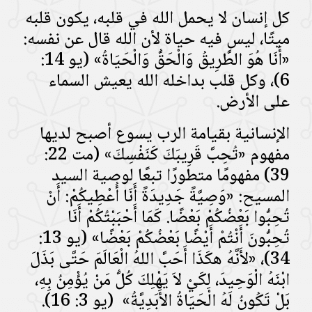
كل إنسان لا يحمل الله في قلبه، يكون قلبه
ميتًا، ليس فيه حياة لأن الله قال عن نفسه:
«أَنَا هُوَ الطَّرِيقُ وَالْحَقُّ وَالْحَيَاةُ» (يو 14:
6)، وكل قلب بداخله الله يعيش السماء
على الأرض.
الإنسانية بقيامة الرب يسوع أصبح لديها
مفهوم «تُحِبَّ قَرِيبَكَ كَنَفْسِكَ» (مت 22:
39) مفهومًا متطورًا تبعًا لوصية السيد
المسيح: «وَصِيَّةً جَدِيدَةً أَنَا أُعْطِيكُمْ: أَنْ
تُحِبُّوا بَعْضُكُمْ بَعْضًا. كَمَا أَحْبَبْتُكُمْ أَنَا
تُحِبُّونَ أَنْتُمْ أَيْضًا بَعْضُكُمْ بَعْضًا» (يو 13:
34)، «لأَنَّهُ هكَذَا أَحَبَّ اللهُ الْعَالَمَ حَتَّى بَذَلَ
ابْنَهُ الْوَحِيدَ، لِكَيْ لاَ يَهْلِكَ كُلُّ مَنْ يُؤْمِنُ بِهِ،
بَلْ تَكُونُ لَهُ الْحَيَاةُ الأَبَدِيَّةُ» (يو 3: 16).