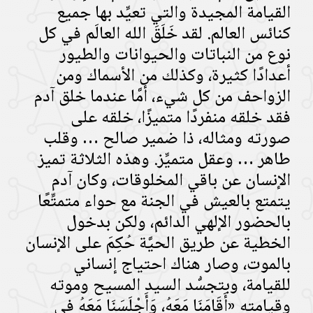
القيامة المجيدة والتي تعيِّد بها جميع
كنائس العالم. لقد خَلَقَ الله العالَم في كل
نوع من النباتات والحيوانات والطيور
أعدادًا كثيرة، وكذلك من الأسماك ومن
الزواحف من كل شيء، أمَّا عندما خلق آدم
فقد خلقه منفردًا متميزًا، خلقه على
صورته ومثاله، ذا ضمير صالح … وقلب
طاهر … وعقل متميِّز. وهذه الثلاثة تميز
الإنسان عن باقي المخلوقات، وكان آدم
يتمتع بالعيش في الجنة مع حواء متمتِّعًا
بالحضور الإلهي الدائم، ولكن بدخول
الخطية عن طريق الحيَّة حُكِمَ على الإنسان
بالموت، وصار هناك احتياج إنساني
للقيامة، وبتجسُّد السيد المسيح وموته
وقيامته «أَقَامَنَا مَعَهُ، وَأَجْلَسَنَا مَعَهُ فِي