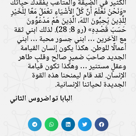
الكثير في الضيقة والمتاعب يفقدك حياتك
«وَنَحْنُ نَعْلَمُ أَنَّ كُلَّ الأَشْيَاءِ تعْمَلُ مَعًا لِلْخَيْرِ
لِلَّذِينَ يُحِبُّونَ اللهَ، الَّذِينَ هُمْ مَدْعُوُّونَ
حَسَبَ قَصْدِهِ» (رو 8: 28). لذلك ابني ثقة
مع الآخرين … ابني جسور محبة … ابني
أعمالًا للوطن. هكذا يكون إنسان القيامة
الجديد صاحبَ ضميرٍ صالح وقلبٍ طاهر
وعقلٍ مستنير … وهكذا تكون قيامة
الإنسان. لقد قام ليمنحنا هذه القوة
الجديدة لحياتنا الإنسانية.
البابا تواضروس الثاني