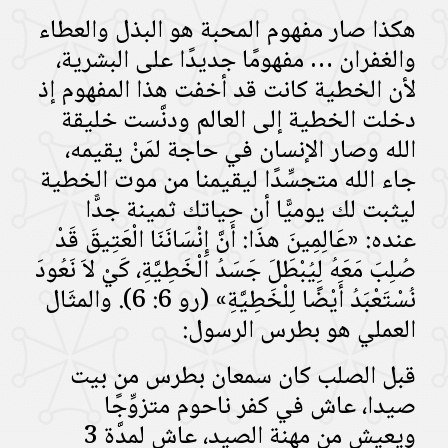
هكذا صار مفهوم المحبة هو البذل والعطاء
والغفران … مفهومًا جديدًا على البشرية،
لأن الخطية كانت قد أخفت هذا المفهوم إذ
دخلت الخطية إلى العالم ودنَّست خليقة
الله وصار الإنسان في حاجة لمَنْ يقيمه،
جاء الله متجسِّدًا ليقيمنا من موت الخطية
ليثبت لك يوميًّا أن حياتك ثمينة جدًّا
عنده: «عَالِمِينَ هذَا: أَنَّ إِنْسَانَنَا الْعَتِيقَ قَدْ
صُلِبَ مَعَهُ لِيُبْطَلَ جَسَدُ الْخَطِيَّةِ، كَيْ لاَ نَعُودَ
نُسْتَعْبَدُ أَيْضًا لِلْخَطِيَّةِ» (رو 6: 6). والمثَال
العملي هو بطرس الرسول:
قبل الصلب كان سمعان بطرس من بيت
صيدا، عاش في كفر ناحوم متزوِّجًا
ويعيش من مهنة الصيد، عاش لمدَّة 3