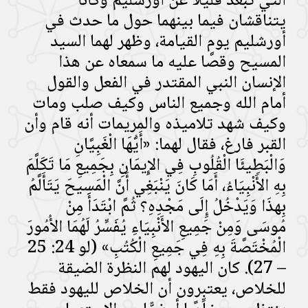
التي تبعد قليلًا عن أورشليم وكانا
يتناقشان فيما بينهما حول ما حدث في
أورشليم يوم القيامة، وظهر لهما السيد
المسيح وقصَّا عليه ما سمعاه عن هذا
الإنسان النبي المقتدر في الفعل والقول
أمام الله وجميع الناس وكيف صلب ومات
وكيف شهد تلاميذه والمريمات أنه قام وأن
القبر فارغ، فقال لهما: «أَيُّهَا الْغَبِيَّانِ
وَالْبَطِيئَا الْقُلُوبِ فِي الإِيمَانِ بِجَمِيعِ مَا تَكَلَّمَ
بِهِ الأَنْبِيَاءُ، أَمَا كَانَ يَنْبَغِي أَنَّ الْمَسِيحَ يَتَأَلَّمُ
بِهذَا وَيَدْخُلُ إِلَى مَجْدِهِ؟ ثُمَّ ابْتَدَأَ مِنْ
مُوسَى وَمِنْ جَمِيعِ الأَنْبِيَاءِ يُفَسِّرُ لَهُمَا الأُمُورَ
الْمُخْتَصَّةَ بِهِ فِي جَمِيعِ الْكُتُبِ» (لو 24: 25
– 27). كان اليهود لهم النظرة الضيقة
للخلاص، يعتبرون أن الخلاص لليهود فقط