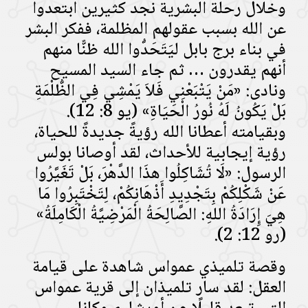
وخلال رحلة البشرية نجد كثيرين ابتعدوا
عن الله بسبب عقولهم المظلمة، ففكر البشر
في بناء برج بابل ليَتَحَدُّوا الله ظنًّا منهم
أنهم يقدرون … ثم جاء السيد المسيح
ونادى: «مَنْ يَتْبَعْنِي فَلاَ يَمْشِي فِي الظُّلْمَةِ
بَلْ يَكُونُ لَهُ نُورُ الْحَيَاةِ» (يو 8: 12).
وبقيامته أعطانا الله رؤيةً جديدةً للحياة،
رؤية إيجابية للأحداث، لقد أوصانا بولس
الرسول: «لَا تُشَاكِلُوا هذَا الدَّهْرَ، بَلْ تَغَيَّرُوا
عَنْ شَكْلِكُمْ بِتَجْدِيدِ أَذْهَانِكُمْ، لِتَخْتَبِرُوا مَا
هِيَ إِرَادَةُ اللهِ: الصَّالِحَةُ الْمَرْضِيَّةُ الْكَامِلَةُ»
(رو 12: 2).
وقصة تلميذي عمواس شاهدة على قيامة
العقل: لقد سار تلميذان إلى قرية عمواس