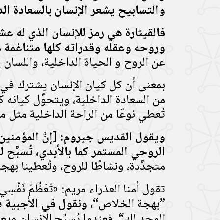
والتسابيح يشعر الإنسان بالسعادة الد
فالقيثارة هي رمز للإنسان الذي له عش
وروحه وعقله وقدراته كلها متناغمة 
عن الروح و الحياة الداخلية، واللسان يُع
بمعنى أن كل كيان الإنسان يشترك في ا
من السعادة الداخلية، ويتحوَّل كيانه 
تُعطي نوعًا من الراحة الداخلية مثل 
ويقول القديس جيروم: [إنَّ المؤمنين ق
الروحي المستمر كما بالأيدي، تُسبِّح
متجدِّدة، ونشاطًا للروح، وتُعطينا بهجة 
تقول أمنا العذراء مريم: «تُعَظِّمُ نَفْسِي 
”بهجة الخلاص“،
ونقول في الأجبية
في
المجد لك“. فعندما يُسبِّح الإنسان و