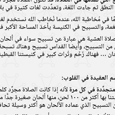
 التي نقدِّمها في الصلاة
، قد تكون الصلاة مجرَّد ك
النطق ثم جاءت اللغة، وتعدَّدت لغات كثيرة في بل
ًا في مُخاطبة الله، عندما نُخاطب الله نستخدم ل
غمة، والتسبيح في الكنيسة يأخذ المساحة الأكبر في
صلاة العشية هي عبارة عن تسبيح سواء في ألحان
من التسبيح، وأيضا القداس تسبيح وهناك تسبحة 
حان … فهناك زَخَم وتُراث كبير في كنيستنا القبطية
رسم العقيدة في القلوب:
متجدِّدة في كل مرة
لأنه إذا كانت الصلاة مجرَّد 
للأذن فالتسبيح عماده الألحان، فكنيستنا بها أكثر من ١٠٠ 
لكن التسبيح الذي عماده الألحان هو أكثر وسيلة تحا