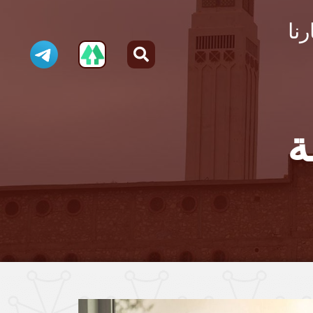
رنا
ة