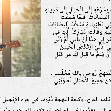
بِسُرْعَةٍ إِلَى الْجِبَالِ إِلَى مَدِينَةِ
 أَلِيصَابَاتَ. فَلَمَّا سَمِعَتْ
ِي بَطْنِهَا، وَامْتَلأَتْ أَلِيصَابَاتُ
ٍ وَقَالَتْ: مُبَارَكَةٌ أَنْتِ فِي
يْنَ لِي هذَا أَنْ تَأْتِيَ أُمُّ رَبِّي
 أُذُنَيَّ ارْتَكَضَ الْجَنِينُ
 يَتِمَّ مَا قِيلَ لَهَا مِنْ قِبَلِ
بْتَهِجُ
رُوحِي بِاللهِ مُخَلِّصِي،
 الآنَ جَمِيعُ الأَجْيَالِ تُطَوِّبُنِي
مة الفرح، وكلمة البهجة ذُكِرَت في جزء الإنجيل ا