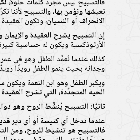
فالتسبيح ليس مجرد كلمات حلوة،
لكن
نعيشها ونؤمن بها
، والتسبيح لأننا ن
الانحراف أو النسيان
، وتكون العقيدة م
إن التسبيح يشرح العقيدة والإيمان 
الأرثوذكسية ويكون له حساسية كبيرة 
كذلك عندما نُعمِّد الطفل وهو في عمر ا
وجدانه بحيث ينمو الطفل رويدًا رويدً
ويكبر الطفل وهو ابن النعمة ويكون مل
الحية المتجدِّدة، التي تشرح العقيدة
ثانيًا: التسبيح يُنشِّط الروح وهو دو
عندما تدخل أي كنيسة أو أي دير قدي
فالتسبيح هو تنشيط للروح، ومن التدا