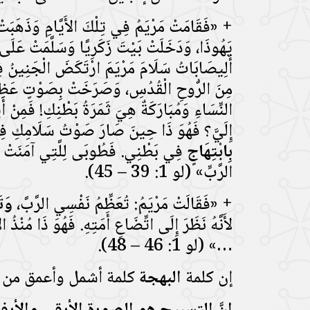
+ «فَقَامَتْ مَرْيَمُ فِي تِلْكَ الأَيَّامِ وَذَهَبَتْ 
يَهُوذَا، وَدَخَلَتْ بَيْتَ زَكَرِيَّا وَسَلَّمَتْ عَلَى
أَلِيصَابَاتُ سَلَامَ مَرْيَمَ ارْتَكَضَ الْجَنِينُ ف
مِنَ الرُّوحِ الْقُدُسِ، وَصَرَخَتْ بِصَوْتٍ عَظِيم
النِّسَاءِ وَمُبَارَكَةٌ هِيَ ثَمَرَةُ بَطْنِكِ! فَمِنْ أَ
إِلَيَّ؟ فَهُوَ ذَا حِينَ صَارَ صَوْتُ سَلَامِكِ فِي
بِابْتِهَاجٍ
فِي بَطْنِي. فَطُوبَى لِلَّتِي آمَنَتْ أَنْ
الرَّبِّ» (لو 1: 39 – 45).
+ «فَقَالَتْ مَرْيَمُ: تُعَظِّمُ نَفْسِي الرَّبَّ،
وَتَ
لأَنَّهُ نَظَرَ إِلَى اتِّضَاعِ أَمَتِهِ. فَهُوَ ذَا مُنْذُ
…» (لو 1: 46 – 48).
إن كلمة
البهجة
كلمة أشمل وأعمق من كل