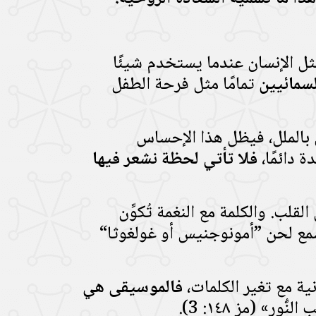
ثل الإنسان عندما يستخدم شيئًا
لسمائيين
تمامًا مثل فرحة الطفل
ن بالملل، فيظل هذا الإحساس
ة دائمًا،
فلا تأتي لحظة نشعر فيها
قلب. والكلمة مع النغمة تُكوِّن
نسمع لحن ”أمونوجنيس أو غولغوثا“
ة مع تغير الكلمات،
فالموسيقى هي
ُّورِ» (مز ١٤٨: 3).