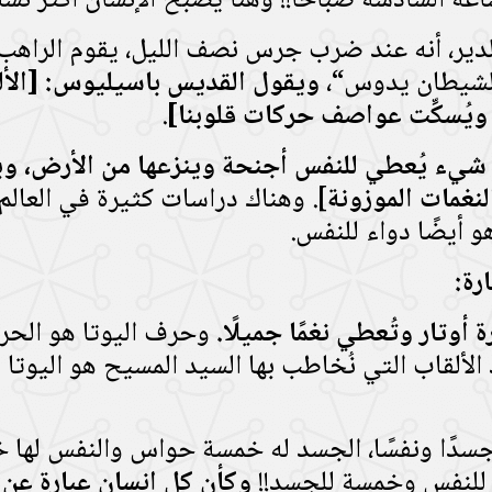
ة السادسة صباحًا!! وهنا يصبح الإنسان أكثر نشاط
ي الدير، أنه عند ضرب جرس نصف الليل، يقوم الراه
لشيطان يدوس“،
ويقول القديس باسيليوس: [الأل
 ويُسكِّت عواصف حركات قلوبنا]
.
شيء يُعطي للنفس أجنحة وينزعها من الأرض، ويخلّ
لنغمات الموزونة
]. وهناك دراسات كثيرة في العالم
و أيضًا دواء للنفس.
رة:
أوتار وتُعطي نغمًا جميلًا.
وحرف اليوتا هو الحرف
 الألقاب التي نُخاطب بها السيد المسيح هو اليوتا ”
 جسدًا ونفسًا، الجسد له خمسة حواس والنفس لها
للنفس وخمسة للجسد!!
وكأن كل إنسان عبارة عن ق