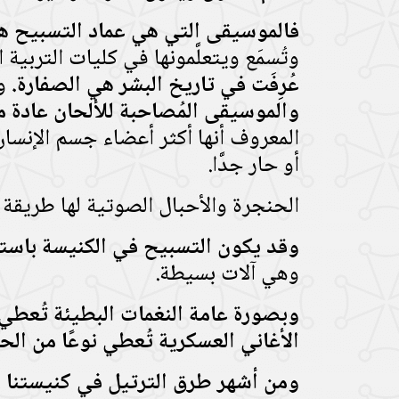
فالموسيقى التي هي عماد التسبيح ه
وتُسمَع ويتعلَّمونها في كليات التربية 
عُرِفَت في تاريخ البشر هي الصفارة.
و
والموسيقى المُصاحبة للألحان عادة ما
المعروف أنها أكثر أعضاء جسم الإنسان 
أو حار جدَّا.
الحنجرة والأحبال الصوتية لها طريقة 
وقد يكون التسبيح في الكنيسة باستخ
وهي آلات بسيطة.
وبصورة عامة النغمات البطيئة تُعطي 
الأغاني العسكرية تُعطي نوعًا من ال
ومن أشهر طرق الترتيل في كنيستنا 