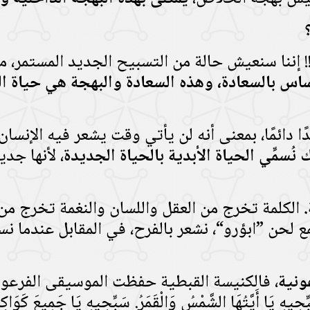
 إننا سنعيش حالة من التسبيح الجديد المستمر، م
حساس بالسعادة، وهذه السعادة والبهجة هي حياة ا
دائمًا، بمعنى أنه لن يأتي وقت يشعر فيه الإنسا
 نُسمِّي الحياة الأبدية بالحياة الجديدة
، لأنها جديد
.
الكلمة تخرج من العقل واللسان والنغمة تخرج من ال
ع لحن ”ابؤرو“، نشعر بالفرح، في المقابل عندما 
ونية
، فالكنيسة القبطية حفظت الموسيقى الفرعوني
أَيَّتُهَا الشَّمْسُ وَالْقَمَرُ. سَبِّحِيهِ يَا جَمِيعَ كَوَاكِبِ الن