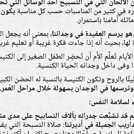
 الألحان التي في التسبيح أحد الوسائل التي تح
كرِّره في كثير من المناسبات حسب كل مناسبة
يكون 
اثله أمامنا باستمرار.
وهو يرسم العقيدة في وجداننا
، بمعنى أنه يجعل ا
لها، بحيث أنه إذا جاءت فكرة غريبة أو تعليم غر
لأيام تُعلَّم الأُم أن تُحضِر الطفل الصغير إلى ا
ا وفى داخل وجدانه الحياة الكنسية.
يئًا بالروح وتكون الكنيسة بالنسبة له الحضن الكب
 وترسمها في الوجدان بسهولة خلال مراحل العُمر.
اء لسلامة النفس:
م قد تشبَّعت جدرانه بآلاف التسابيح على مدى م
ريب الجميلة في أديرتنا
: صلاة التسبحة التي يقوم