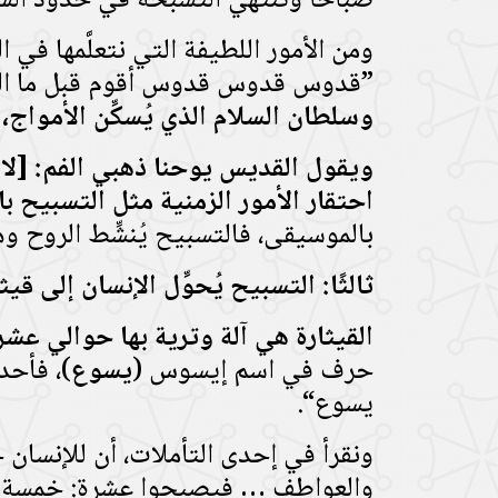
صباحًا وتنتهي التسبحة في حدود الساع
ومن الأمور اللطيفة التي نتعلَّمها ف
”قدوس قدوس قدوس أقوم قبل ما ا
وسلطان السلام الذي يُسكِّن الأمواج،
ويقول القديس يوحنا ذهبي الفم: [لا 
احتقار الأمور الزمنية مثل التسبيح با
بالموسيقى، فالتسبيح يُنشِّط الروح وه
ثالثًا: التسبيح يُحوِّل الإنسان إلى قيثا
القيثارة هي آلة وترية بها حوالي عشرة 
حرف في اسم إيسوس (
يسوع
)، فأحد
يسوع“.
ونقرأ في إحدى التأملات، أن للإنسان
والعواطف … فيصبحوا عشرة: خمسة 