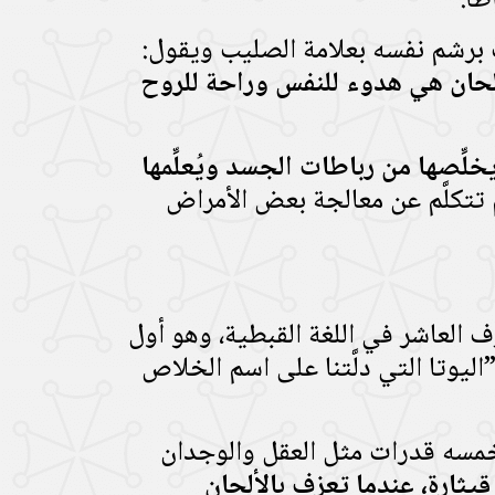
ًا.
ب برشم نفسه بعلامة الصليب ويقول:
حان هي هدوء للنفس وراحة للروح
ِصها من رباطات الجسد ويُعلِّمها
 تتكلَّم عن معالجة بعض الأمراض
 العاشر في اللغة القبطية، وهو أول
اليوتا التي دلَّتنا على اسم الخلاص
 خمسه قدرات مثل العقل والوجدان
يثارة، عندما تعزف بالألحان