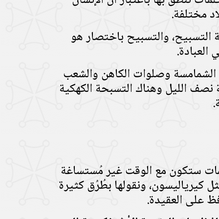
لمات ننطق بها باعتبار أن الإنسان
اد مختلفة.
غة التسبيح، والتسبيح باختصار هو
 العبادة.
 الشمامسة وصلوات الكاهن والشعب
نصف الليل وهناك التسبحة الكهكية
.
كلمات ستكون مع الوقت غير مُستساغة
لحن، منها ألحان صغيرة جدًّا مثل كيرياليسون، ونقولها بطُرُق كثيرة
فظ على العقيدة.