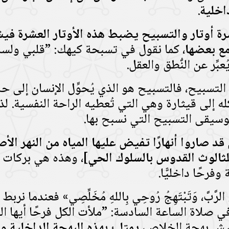
اخلية
.
رة أوتار والتسبيح يضبط هذه الأوتار العشرة فيشع
مع بعضها
، كما نقول في تسبحة كيهك: ”قلبي ولساني
بِّر عن النُّطق والعقل.
لتسبيح، فالتسبيح هو الذي يُحوِّل الإنسان إلى حا
كله إلى قيثارة وهي التي تُعطيه الراحة النفسية. 
موسيقى التسبيح التي نسبح بها.
د صاروا أنهارًا تفيض عليها المياه من النهر الأصل
 للثالوث القدوس بالسلوك الحي
]، وهذه هي بركات ا
وفرحًا داخليًّا.
الرَّبَّ، وَتَبْتَهِجُ رُوحِي بِاللهِ مُخَلِّصِي» فعندما
 صلاة الساعة السادسة: ”ملأت الكل فرحًا أيها المُخ
يعيش بهجة الخلاص،
يمتلئ بهذه البهجة الداخلية و