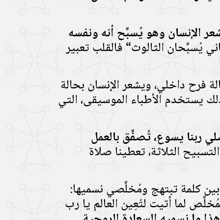
ر الإنسان وهو يُسبِّح أنه ونفسه
 يُسبِّحان الثالوث“ فالقلب تعبير
لة فرح داخلي، ويشعر الإنسان بحالة
لذلك يستخدم الأطباء الموسيقى، التي
ي ربنا يسوع، تُصفِّق بالعمل
لتسبيح الثلاثة، تعطينا صلاة
 نربط بين كلمة تبتهج ومُخلِّصي نسميها:
لِّص لما أتيت لتُعِين العالم يا رب
هذا ما نسميه السعادة الروحية.