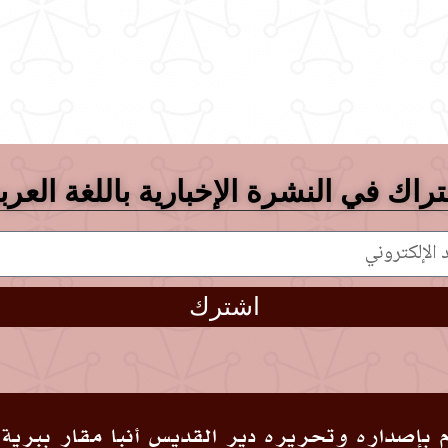
راك في النشرة الإخبارية باللغة العرب
اشترك
 بإصداره وتحريره دير القديس أنبا مقار ببرية