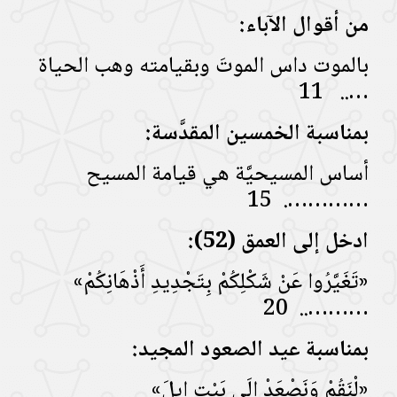
من أقوال الآباء:
بالموت داس الموتَ وبقيامته وهب الحياة
….. 11
بمناسبة الخمسين المقدَّسة:
أساس المسيحيَّة هي قيامة المسيح
…………. 15
ادخل إلى العمق (52):
«تَغَيَّرُوا عَنْ شَكْلِكُمْ بِتَجْدِيدِ أَذْهَانِكُمْ»
……….. 20
بمناسبة عيد الصعود المجيد:
«لْنَقُمْ وَنَصْعَدْ إِلَى بَيْتِ إِيلَ»