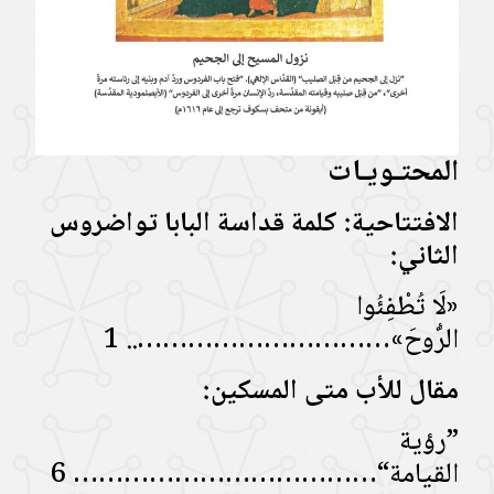
المحتـويـات
الافتتاحية: كلمة قداسة البابا تواضروس
الثاني:
«لَا تُطْفِئُوا
الرُّوحَ»………………………….. 1
مقال للأب متى المسكين:
”رؤية
القيامة“……………………………… 6