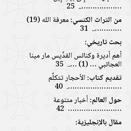
……………….. 25
من التراث الكنسي:
معرفة الله (19)
………….. 31
بحث
تاريخي:
أهم أديرة وكنائس القدِّيس مار مينا
العجائبي … (1) ….. 35
تقديم كتاب:
الأحجار تتكلَّم
……………………. 40
حول العالم:
أخبار متنوعة
…………………… 42
مقال بالإنجليزية: