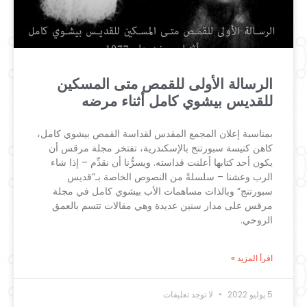
الرسالة الأولى للقمص متى المسكين
للقديس بيشوي كامل أثناء مرضه
بمناسبة إعلان المجمع المقدس لقداسة القمص بيشوي كامل،
كاهن كنيسة سبورتنج بالإسكندرية، تفتخر مجلة مرقس أن
يكون أحد كتابها أعلنت قداسته. ويسرُّنا أن نقدِّم – إذا شاء
الرب وعشنا – سلسلةً من النصوص الخاصة بـ”قديس
سبورتنج” وبالذات مساهمات الأب بيشوي كامل في مجلة
مرقس على مدار سنين عديدة وهي مقالات تتسم بالعمق
الروحي.
اقرأ المزيد »
5 يوليو 2022
لا توجد تعليقات