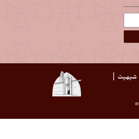
 شيهيت |
W