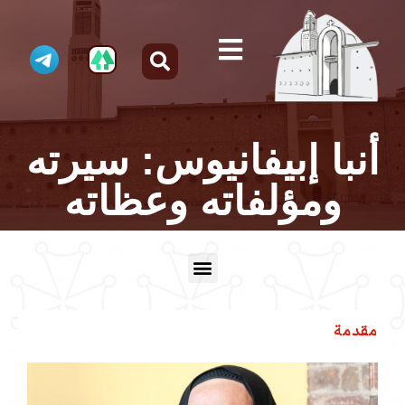
أنبا إبيفانيوس: سيرته
ومؤلفاته وعظاته
مقدمة