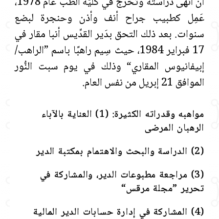
أن أنهى دراسته وتخرج في كليّة الطّبّ عام 1978،
عَمِل كطبيب جراح أنف وأذن وحنجرة لبضع
سنوات. بعد ذلك التحق بدَير القدِّيس أنبا مقار في
17 فبراير 1984، حيث سِيم راهبًا باسم ”الراهب/
إبيفانيوس المقاري“ وذلك في يوم سبت النُّور
الموافق 21 إبريل من نفس العام.
مواهبه وقدراته الكثيرة: (1) العناية بالآباء
الرهبان المرضى
(2) الدراسة والبحث والاهتمام بمكتبة الدير
(3) مراجعة مطبوعات الدير، والمشاركة في
تحرير ”مجلة مرقس“
(4) المشاركة في إدارة حسابات الدير المالية