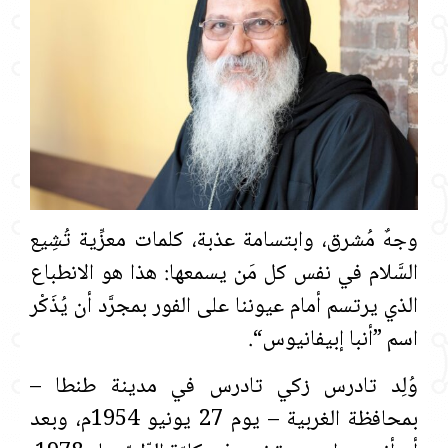
وجهٌ مُشرق، وابتسامة عذبة، كلمات معزِّية تُشِيع
السَّلام في نفس كل مَن يسمعها: هذا هو الانطباع
الذي يرتسم أمام عيوننا على الفور بمجرَّد أن يُذَكْر
اسم ”أنبا إبيفانيوس“.
وُلِد تادرس زكي تادرس في مدينة طنطا –
بمحافظة الغربية – يوم 27 يونيو 1954م، وبعد