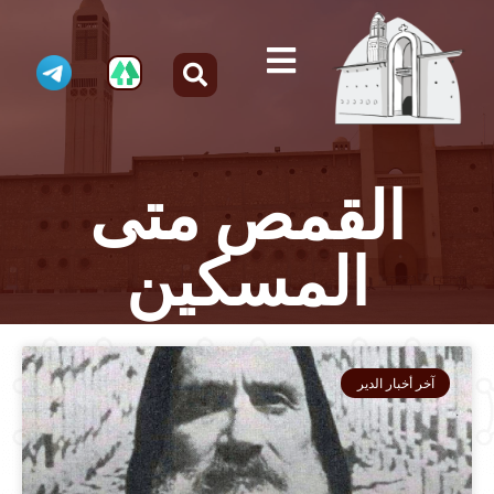
القمص متى
المسكين
آخر أخبار الدير