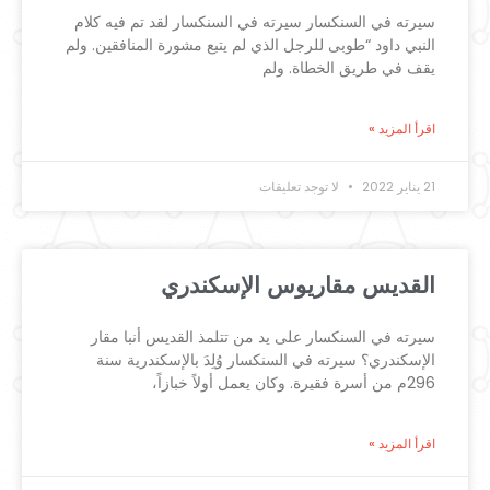
سيرته في السنكسار سيرته في السنكسار لقد تم فيه كلام
النبي داود “طوبى للرجل الذي لم يتبع مشورة المنافقين. ولم
يقف في طريق الخطاة. ولم
اقرأ المزيد »
21 يناير 2022
لا توجد تعليقات
القديس مقاريوس الإسكندري​
سيرته في السنكسار على يد من تتلمذ القديس أنبا مقار
الإسكندري؟ سيرته في السنكسار وُلِدَ بالإسكندرية سنة
296م من أسرة فقيرة. وكان يعمل أولاً خبازاً،
اقرأ المزيد »