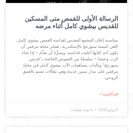
الرسالة الأولى للقمص متى المسكين
للقديس بيشوي كامل أثناء مرضه
بمناسبة إعلان المجمع المقدس لقداسة القمص بيشوي كامل،
كاهن كنيسة سبورتنج بالإسكندرية، تفتخر مجلة مرقس أن
يكون أحد كتابها أعلنت قداسته. ويسرُّنا أن نقدِّم – إذا شاء
الرب وعشنا – سلسلةً من النصوص الخاصة بـ”قديس
سبورتنج” وبالذات مساهمات الأب بيشوي كامل في مجلة
مرقس على مدار سنين عديدة وهي مقالات تتسم بالعمق
الروحي.
اقرأ المزيد »
5 يوليو 2022
لا توجد تعليقات