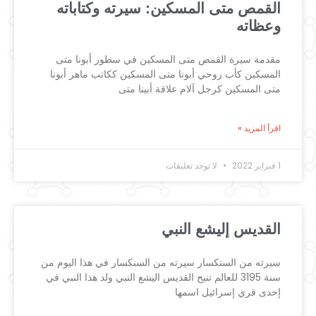
القمص متى المسكين: سيرته وكتاباته
وعظاته
مقدمة سيرة القمص متى المسكين في سطور أبونا متى
المسكين كأب روحي أبونا متى المسكين ككاتب ماهر أبونا
متى المسكين كرجل آلام علاقة أبينا متى
اقرأ المزيد »
1 فبراير 2022
لا توجد تعليقات
القديس إليشع النبي
سيرته من السنكسار سيرته من السنكسار في هذا اليوم من
سنة 3195 للعالم تنيح القديس اليشع النبي ولد هذا النبي في
إحدى قري إسرائيل اسمها