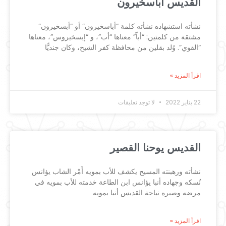
القديس أباسخيرون
نشأته استشهاده نشأته كلمة “أباسخيرون” أو “أبسخيرون”
مشتقة من كلمتين: “أباّ” معناها “أب”، و “إيسخيروس”، معناها
“القوي”. وُلد بقلين من محافظة كفر الشيخ، وكان جنديًّا
اقرأ المزيد »
22 يناير 2022
لا توجد تعليقات
القديس يوحنا القصير
نشأته ورهبنته المسيح يكشف للأب بمويه أَمْر الشاب يؤانس
نُسكه وجهاده أنبا يؤانس ابن الطاعة خدمته للأب بمويه في
مرضه وصبره نياحة القديس أنبا بمويه
اقرأ المزيد »